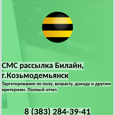
СМС рассылка Билайн,
г.Козьмодемьянск
Таргетирование по полу, возрасту, доходу и другим
критериям. Полный отчет.
8 (383) 284-39-41