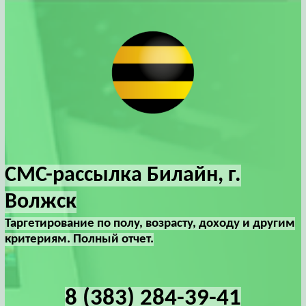
СМС-рассылка Билайн, г.
Волжск
Таргетирование по полу, возрасту, доходу и другим
критериям. Полный отчет.
8 (383) 284-39-41