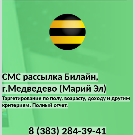
СМС рассылка Билайн,
г.Медведево (Марий Эл)
Таргетирование по полу, возрасту, доходу и другим
критериям. Полный отчет.
8 (383) 284-39-41