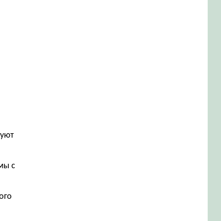
руют
мы с
ого