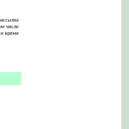
рассылка
ом числе
 и время