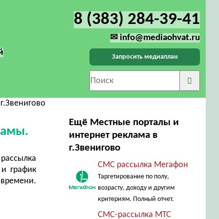
8 (383) 284-39-41
✉ info@mediaohvat.ru
й
Запросить медиаплан
г.Звенигово
Ещё Местные порталы и
ламы.
интернет реклама в
г.Звенигово
рассылка
СМС рассылка Мегафон
 и график
Таргетирование по полу,
 времени.
возрасту, доходу и другим
критериям. Полный отчет.
СМС-рассылка МТС