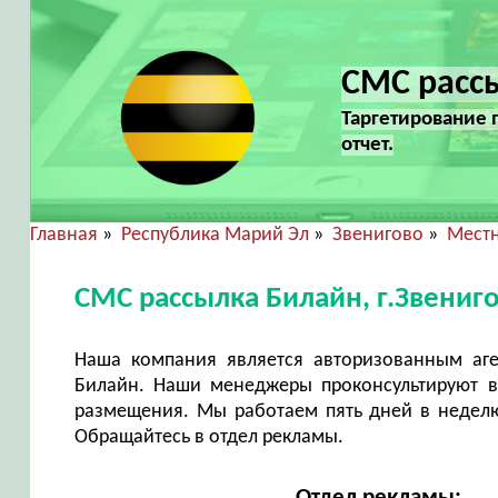
СМС рассы
Таргетирование 
отчет.
Главная
»
Республика Марий Эл
»
Звенигово
»
Местн
СМС рассылка Билайн, г.Звениг
Наша компания является авторизованным аг
Билайн. Наши менеджеры проконсультируют в
размещения. Мы работаем пять дней в неделю 
Обращайтесь в отдел рекламы.
Отдел рекламы: