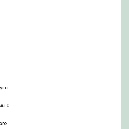
руют
мы с
ого