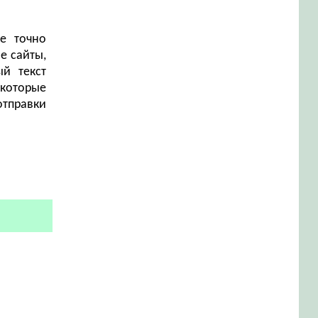
е точно
е сайты,
й текст
 которые
отправки