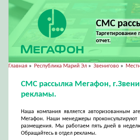
СМС рассы
Таргетирование 
отчет.
Главная
»
Республика Марий Эл
»
Звенигово
»
Местн
СМС рассылка Мегафон, г.Звен
рекламы.
Наша компания является авторизованным аг
Мегафон. Наши менеджеры проконсультируют в
размещения. Мы работаем пять дней в неделю 
Обращайтесь в отдел рекламы.