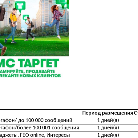
Период размещения
С
гафон/ до 100 000 сообщений
1 дней(я)
гафон/более 100 001 сообщения
1 дней(я)
аджеты, ГЕО online, Интересы
1 дней(я)