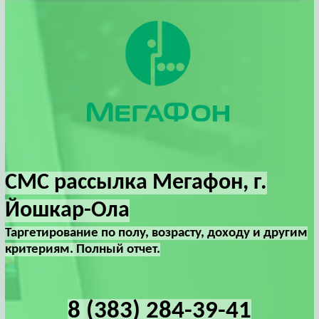
СМС рассылка Мегафон, г.
Йошкар-Ола
Таргетирование по полу, возрасту, доходу и другим
критериям. Полный отчет.
8 (383) 284-39-41