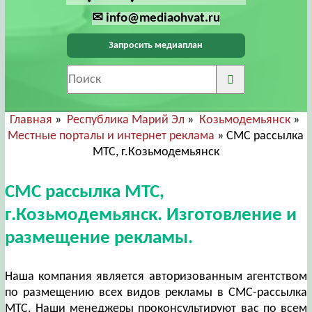
✉ info@mediaohvat.ru
Запросить медиаплан
Главная
»
Республика Марий Эл
»
Козьмодемьянск
»
Местные порталы и интернет реклама
» СМС рассылка
МТС, г.Козьмодемьянск
СМС рассылка МТС,
г.Козьмодемьянск. Изготовление и
размещение рекламы.
Наша компания является авторизованным агентством
по размещению всех видов рекламы в СМС-рассылка
МТС. Наши менеджеры проконсультируют вас по всем