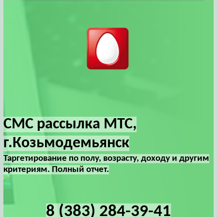
СМС рассылка МТС,
г.Козьмодемьянск
Таргетирование по полу, возрасту, доходу и другим
критериям. Полный отчет.
8 (383) 284-39-41