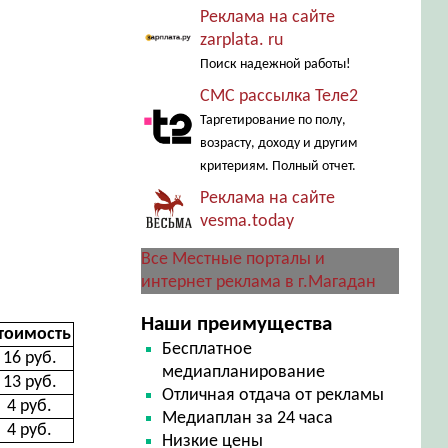
Реклама на сайте
zarplata. ru
Поиск надежной работы!
СМС рассылка Теле2
Таргетирование по полу,
возрасту, доходу и другим
критериям. Полный отчет.
Реклама на сайте
vesma.today
Все Местные порталы и
интернет реклама в г.Магадан
Наши преимущества
тоимость
Бесплатное
16 руб.
медиапланирование
13 руб.
Отличная отдача от рекламы
4 руб.
Медиаплан за 24 часа
4 руб.
Низкие цены