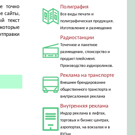
е точно
Полиграфия
е сайты,
Все виды печати и
й текст
полиграфическая продукция.
 которые
Изготовление и размещение
отправки
Радиостанции
Точечное и пакетное
размещение, спонсорство и
продакт плейсмент.
Производство аудиороликов.
Реклама на транспорте
Внешнее брендирование
общественного транспорта и
внутрисалонная реклама
Внутренняя реклама
Индор реклама в лифтах,
торговых и бизнес-центрах,
аэропортах, на вокзалах и в
ВУЗах