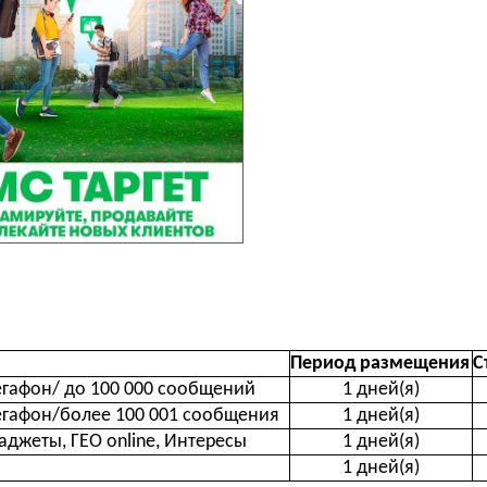
Период размещения
С
гафон/ до 100 000 сообщений
1 дней(я)
гафон/более 100 001 сообщения
1 дней(я)
аджеты, ГЕО online, Интересы
1 дней(я)
1 дней(я)