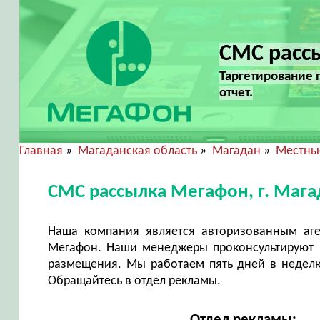
СМС рассы
Таргетирование 
отчет.
Главная
»
Магаданская область
»
Магадан
»
Местные
СМС рассылка Мегафон, г. Маг
Наша компания является авторизованным аг
Мегафон. Наши менеджеры проконсультируют в
размещения. Мы работаем пять дней в неделю 
Обращайтесь в отдел рекламы.
Отдел рекламы: