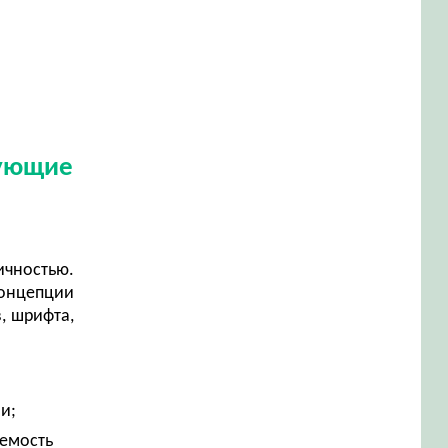
дующие
ичностью.
концепции
, шрифта,
ии;
аемость