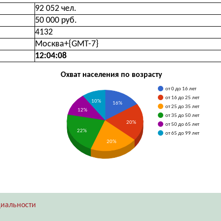
92 052 чел.
50 000 руб.
4132
Москва+{GMT-7}
12:04:09
Охват населения по возрасту
от 0 до 16 лет
от 16 до 25 лет
10%
16%
от 25 до 35 лет
12%
от 35 до 50 лет
20%
от 50 до 65 лет
22%
от 65 до 99 лет
20%
иальности