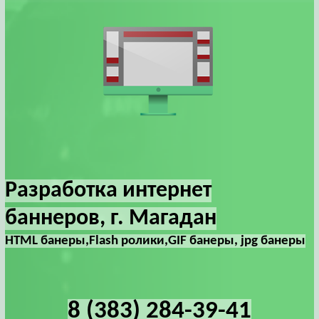
Разработка интернет
баннеров, г. Магадан
HTML банеры,Flash ролики,GIF банеры, jpg банеры
8 (383) 284-39-41