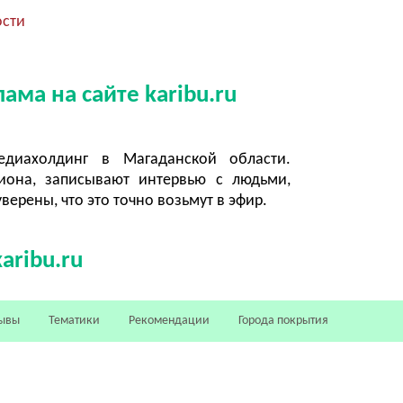
ости
ама на сайте karibu.ru
диахолдинг в Магаданской области.
она, записывают интервью с людьми,
верены, что это точно возьмут в эфир.
aribu.ru
ывы
Тематики
Рекомендации
Города покрытия