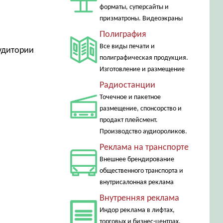
форматы, суперсайты и
призматроны. Видеоэкраны
Полиграфия
Все виды печати и
аудитории
полиграфическая продукция.
Изготовление и размещение
Радиостанции
Точечное и пакетное
размещение, спонсорство и
продакт плейсмент.
Производство аудиороликов.
Реклама на транспорте
Внешнее брендирование
общественного транспорта и
внутрисалонная реклама
Внутренняя реклама
Индор реклама в лифтах,
торговых и бизнес-центрах,