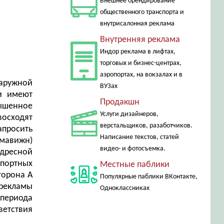
Внешнее брендирование
общественного транспорта и
внутрисалонная реклама
Внутренняя реклама
Индор реклама в лифтах,
торговых и бизнес-центрах,
аэропортах, на вокзалах и в
аружной
ВУЗах
 и имеют
Продакшн
ышенное
Услуги дизайнеров,
восходят
верстальщиков, разаботчиков.
апросить
Написание текстов, статей
змавижн)
видео- и фотосъемка.
адресной
спортных
Местные паблики
торона А
Популярные паблики ВКонтакте,
 рекламы
Одноклассниках
периода
ветствия