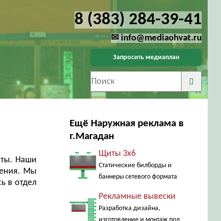
8 (383) 284-39-41
✉ info@mediaohvat.ru
Запросить медиаплан
Ещё Наружная реклама в
г.Магадан
Щиты 3х6
йты. Наши
Статические билборды и
щения. Мы
баннеры сетевого формата
ь в отдел
Рекламные вывески
Разработка дизайна,
изготовление и монтаж под