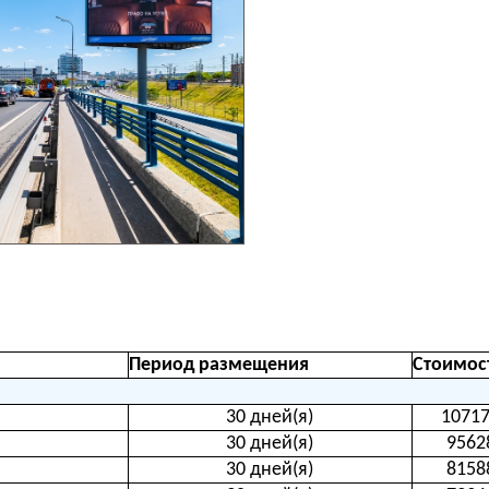
Период размещения
Стоимос
30 дней(я)
10717
30 дней(я)
9562
30 дней(я)
8158