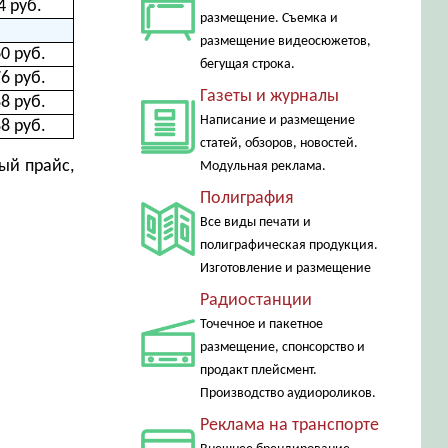
4 руб.
размещение. Съемка и
размещение видеосюжетов,
0 руб.
бегущая строка.
6 руб.
Газеты и журналы
8 руб.
Написание и размещение
8 руб.
статей, обзоров, новостей.
ый прайс,
Модульная реклама.
Полиграфия
Все виды печати и
полиграфическая продукция.
Изготовление и размещение
Радиостанции
Точечное и пакетное
размещение, спонсорство и
продакт плейсмент.
Производство аудиороликов.
Реклама на транспорте