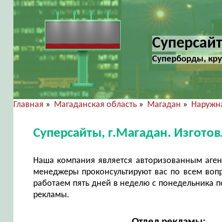
Суперсайт
Суперборды, кр
Главная
»
Магаданская область
»
Магадан
»
Наружн
Суперсайты, г.Магадан. Изгото
Наша компания является авторизованным аген
менеджеры проконсультируют вас по всем воп
работаем пять дней в неделю с понедельника по
рекламы.
Отдел рекламы: