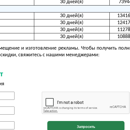
30 дней(я)
7394
30 дней(я)
13416
30 дней(я)
12417
30 дней(я)
11278
30 дней(я)
10888
ещение и изготовление рекламы. Чтобы получить полн
скидки, свяжитесь с нашими менеджерами:
т
мя
Запросить