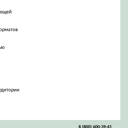
ующей
форматов
ью
аудитории
8 (800) 600-39-41