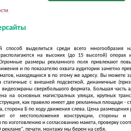
ости
ерсайты
ый способ выделиться среди всего многообразия н
 располагаются на высоких (до 15 высотой) опорах
Огромные размеры рекламного поля привлекают пов
ижения и по показателю охвата аудитории заметно пре
матов, находящихся в по этому же адресу. Вы можете з
а статичные с внешней подсветкой, динамичные (при
а видеоэкраны сверхбольшого формата. Большая часть 
ена на основных магистралных улицах, крупных тран
нструкция, как правило имеет две рекламных площади - с
а, сторона Б по ходу движения слева. Цена размещения
сит от местоположения конструкции, стороны и 
 по изготовлению и согласованию макета, проверку соот
 рекламе", печати, монтажу мы берем на себя.