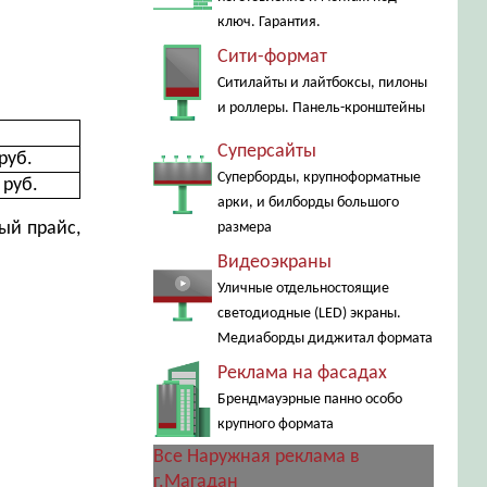
ключ. Гарантия.
Сити-формат
Ситилайты и лайтбоксы, пилоны
и роллеры. Панель-кронштейны
Суперсайты
руб.
Суперборды, крупноформатные
 руб.
арки, и билборды большого
ый прайс,
размера
Видеоэкраны
Уличные отдельностоящие
светодиодные (LED) экраны.
Медиаборды диджитал формата
Реклама на фасадах
Брендмауэрные панно особо
крупного формата
Все Наружная реклама в
г.Магадан