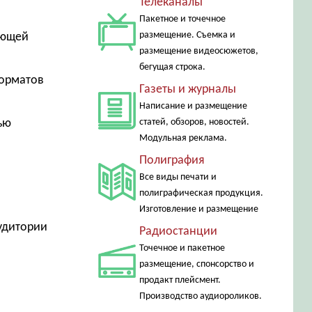
Телеканалы
Пакетное и точечное
размещение. Съемка и
ующей
размещение видеосюжетов,
бегущая строка.
форматов
Газеты и журналы
Написание и размещение
ью
статей, обзоров, новостей.
Модульная реклама.
Полиграфия
Все виды печати и
полиграфическая продукция.
Изготовление и размещение
аудитории
Радиостанции
Точечное и пакетное
размещение, спонсорство и
продакт плейсмент.
Производство аудиороликов.