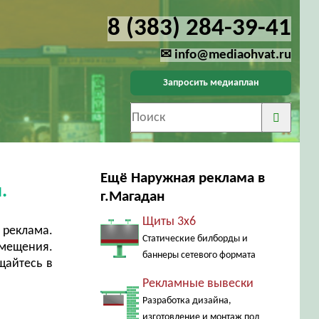
8 (383) 284-39-41
✉ info@mediaohvat.ru
Запросить медиаплан
Ещё Наружная реклама в
.
г.Магадан
Щиты 3х6
 реклама.
Статические билборды и
змещения.
баннеры сетевого формата
щайтесь в
Рекламные вывески
Разработка дизайна,
изготовление и монтаж под