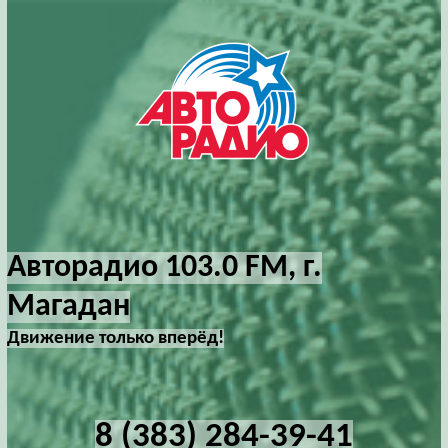
Авторадио 103.0 FM, г.
Магадан
Движение только вперёд!
8 (383) 284-39-41