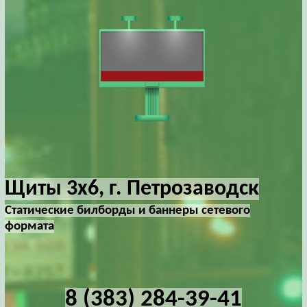
Щиты 3х6, г. Петрозаводск
Статические билборды и баннеры сетевого
формата
8 (383) 284-39-41