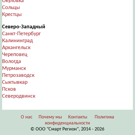
Окуловка
Сольцы
Крестцы
Северо-Западный
Санкт-Петербург
Калининград
Архангельск
Череповец
Вологда
Мурманск
Петрозаводск
Сыктывкар
Псков
Северодвинск
О нас
Почему мы
Контакты
Политика
конфиденциальности
© ООО "Смарт Регион", 2014 - 2026