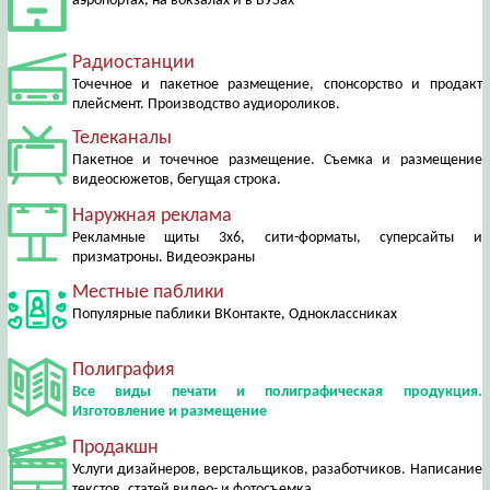
аэропортах, на вокзалах и в ВУЗах
Радиостанции
Точечное и пакетное размещение, спонсорство и продакт
плейсмент. Производство аудиороликов.
Телеканалы
Пакетное и точечное размещение. Съемка и размещение
видеосюжетов, бегущая строка.
Наружная реклама
Рекламные щиты 3х6, сити-форматы, суперсайты и
призматроны. Видеоэкраны
Местные паблики
Популярные паблики ВКонтакте, Одноклассниках
Полиграфия
Все виды печати и полиграфическая продукция.
Изготовление и размещение
Продакшн
Услуги дизайнеров, верстальщиков, разаботчиков. Написание
текстов, статей видео- и фотосъемка.