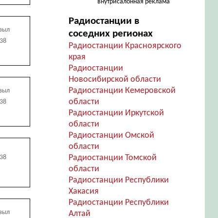
внутрисалонная реклама
Радиостанции в
зыл
соседних регионах
438
Радиостанции Красноярского
края
Радиостанции
Новосибирской области
Радиостанции Кемеровской
зыл
области
438
Радиостанции Иркутской
области
Радиостанции Омской
области
Радиостанции Томской
438
области
Радиостанции Республики
Хакасия
Радиостанции Республики
зыл
Алтай