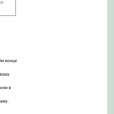
438
ли конце
 вашу
 или в
дажу.