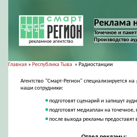
Реклама н
Точечное и паке
Производство ау
рекламное агентство
Главная
»
Республика Тыва
» Радиостанции
Агентство "Смарт-Регион" специализируется на
наши сотрудники:
подготовят сценарий и запишут ауд
подготовят медиаплан на точечное,
после выхода рекламы предоставят 
Отдел рекламы: