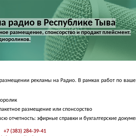
а радио в Республике Тыва
тное размещение, спонсорство и продакт плейсмент.
диороликов.
 размещении рекламы на Радио. В рамках работ по ваше
иоролик
 пакетное размещение или спонсорство
всю отчетность: эфирные справки и бухгалтерские докум
+7 (383) 284-39-41