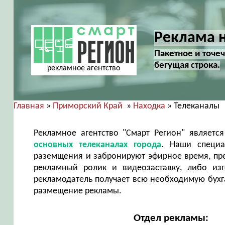
Реклама н
Пакетное и точ
бегущая строка.
рекламное агентство
Главная
»
Приморский Край
»
Находка
» Телеканалы
Рекламное агентство "Смарт Регион" являет
основных телеканалах города
. Наши специа
раземщения и забронируют эфирное время, пр
рекламный ролик и видеозаставку, либо из
рекламодатель получает всю необходимую бухг
размещение рекламы.
Отдел рекламы: