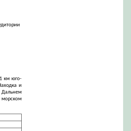
аудитории
1 км юго-
Находка и
 Дальнем
в морском