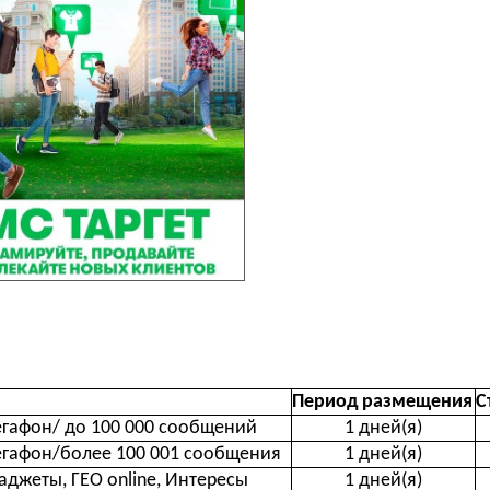
Период размещения
С
гафон/ до 100 000 сообщений
1 дней(я)
гафон/более 100 001 сообщения
1 дней(я)
аджеты, ГЕО online, Интересы
1 дней(я)