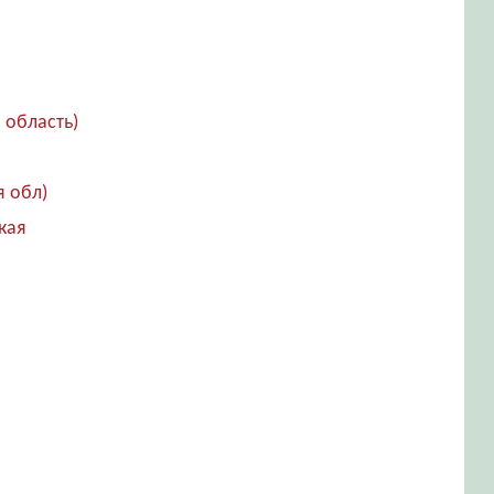
 область)
я обл)
ская