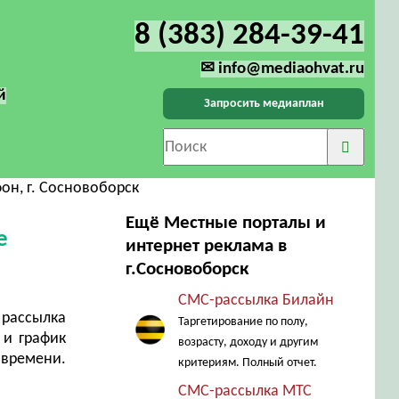
8 (383) 284-39-41
✉ info@mediaohvat.ru
й
Запросить медиаплан
он, г. Сосновоборск
Ещё Местные порталы и
е
интернет реклама в
г.Сосновоборск
СМС-рассылка Билайн
рассылка
Таргетирование по полу,
 и график
возрасту, доходу и другим
 времени.
критериям. Полный отчет.
СМС-рассылка МТС