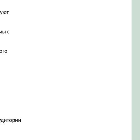
руют
мы с
ого
аудитории