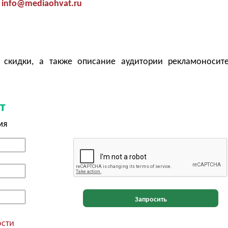
info@mediaohvat.ru
 скидки, а также описание аудитории рекламоносит
т
мя
Запросить
ости