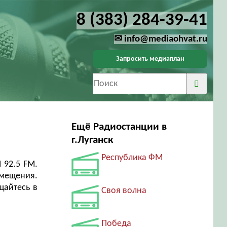
8 (383) 284-39-41
✉ info@mediaohvat.ru
Запросить медиаплан
Ещё Радиостанции в
г.Луганск
Республика ФМ
 92.5 FM.
змещения.
щайтесь в
Своя волна
Победа