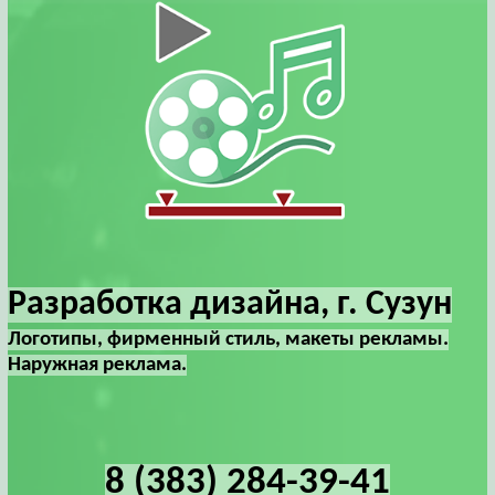
Разработка дизайна, г. Сузун
Логотипы, фирменный стиль, макеты рекламы.
Наружная реклама.
8 (383) 284-39-41