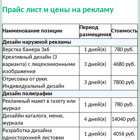
Прайс лист и цены на рекламу
Период
Наименование позиции
Стоимость
размещения
Дизайн наружной рекламы
Верстка банера 3х6
1 дней(я)
780 руб.
Креативный дизайн (3
варианта) с лицензиионными
3 дней(я)
4680 руб.
изображения
Отрисовка от руки.
3 дней(я)
7800 руб.
Индивидуальный дизайн
Дизайн полиграфии
Рекламный макет в газету или
1 дней(я)
780 руб.
журнал
Дизаййн каталога, меню,
4 дней(я)
14040 руб.
журнала
Разработка дизайна
1 дней(я)
4056 руб.
односторонней листовки