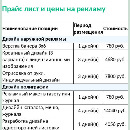
Прайс лист и цены на рекламу
Период
Наименование позиции
Стоимость
размещения
Дизайн наружной рекламы
Верстка банера 3х6
1 дней(я)
780 руб.
Креативный дизайн (3
варианта) с лицензиионными
3 дней(я)
4680 руб.
изображения
Отрисовка от руки.
3 дней(я)
7800 руб.
Индивидуальный дизайн
Дизайн полиграфии
Рекламный макет в газету или
1 дней(я)
780 руб.
журнал
Дизаййн каталога, меню,
4 дней(я)
14040 руб.
журнала
Разработка дизайна
1 дней(я)
4056 руб.
односторонней листовки