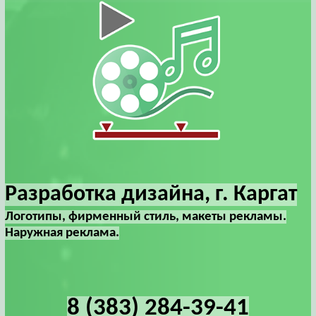
Разработка дизайна, г. Каргат
Логотипы, фирменный стиль, макеты рекламы.
Наружная реклама.
8 (383) 284-39-41