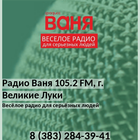
Радио Ваня 105.2 FM, г.
Великие Луки
Весёлое радио для серьёзных людей
8 (383) 284-39-41