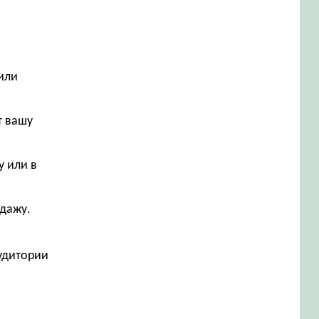
или
т вашу
у или в
одажу.
аудитории