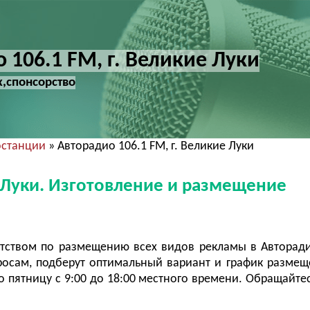
 106.1 FM, г. Великие Луки
х,спонсорство
останции
» Авторадио 106.1 FM, г. Великие Луки
е Луки. Изготовление и размещение
тством по размещению всех видов рекламы в Авторад
росам, подберут оптимальный вариант и график разме
 пятницу с 9:00 до 18:00 местного времени. Обращайтес