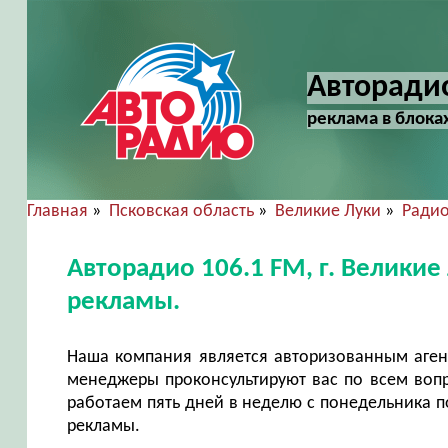
Авторадио
реклама в блока
Главная
»
Псковская область
»
Великие Луки
»
Ради
Авторадио 106.1 FM, г. Велики
рекламы.
Наша компания является авторизованным аген
менеджеры проконсультируют вас по всем воп
работаем пять дней в неделю с понедельника по
рекламы.