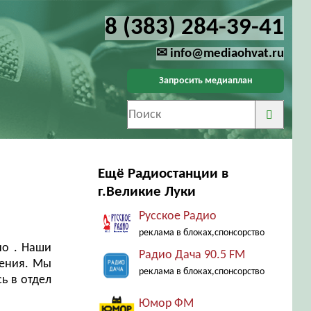
8 (383) 284-39-41
✉ info@mediaohvat.ru
Запросить медиаплан
Ещё Радиостанции в
г.Великие Луки
Русское Радио
реклама в блоках,спонсорство
ио . Наши
Радио Дача 90.5 FM
щения. Мы
реклама в блоках,спонсорство
ь в отдел
Юмор ФМ