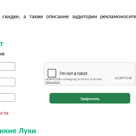
 скидки, а также описание аудитории рекламоносит
т
мя
Запросить
ости
ликие Луки