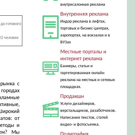
внутрисалонная реклама
Внутренняя реклама
Индор реклама в лифтах,
до готового
торговых и бизнес-центрах,
аэропортах, на вокзалах и в
22 человек
ВУЗах
Местные порталы и
интернет реклама
Баннеры, статьи и
таргетированная онлайн
реклама на местных и сетевых
 рынка с
площадках.
 городах
Продакшн
кламные
Услуги дизайнеров,
ктивные,
верстальщиков, разаботчиков.
 Широкий
Написание текстов, статей
атов: от
видео- и фотосъемка.
методы и
аем? Мы
Полиграфия