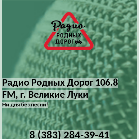
Радио Родных Дорог 106.8
FM, г. Великие Луки
Ни дня без песни!
8 (383) 284-39-41