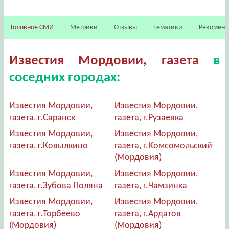
Головное СМИ
Метрики
Отзывы
Тематики
Рекомен
Известия Мордовии, газета
в
соседних городах:
Известия Мордовии,
Известия Мордовии,
газета, г.Саранск
газета, г.Рузаевка
Известия Мордовии,
Известия Мордовии,
газета, г.Ковылкино
газета, г.Комсомольский
(Мордовия)
Известия Мордовии,
Известия Мордовии,
газета, г.Зубова Поляна
газета, г.Чамзинка
Известия Мордовии,
Известия Мордовии,
газета, г.Торбеево
газета, г.Ардатов
(Мордовия)
(Мордовия)