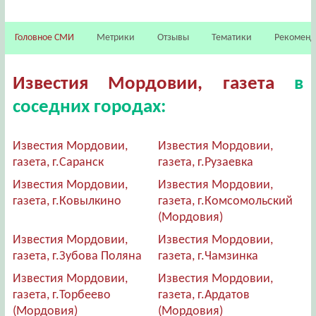
Головное СМИ
Метрики
Отзывы
Тематики
Рекомен
Известия Мордовии, газета
в
соседних городах:
Известия Мордовии,
Известия Мордовии,
газета, г.Саранск
газета, г.Рузаевка
Известия Мордовии,
Известия Мордовии,
газета, г.Ковылкино
газета, г.Комсомольский
(Мордовия)
Известия Мордовии,
Известия Мордовии,
газета, г.Зубова Поляна
газета, г.Чамзинка
Известия Мордовии,
Известия Мордовии,
газета, г.Торбеево
газета, г.Ардатов
(Мордовия)
(Мордовия)