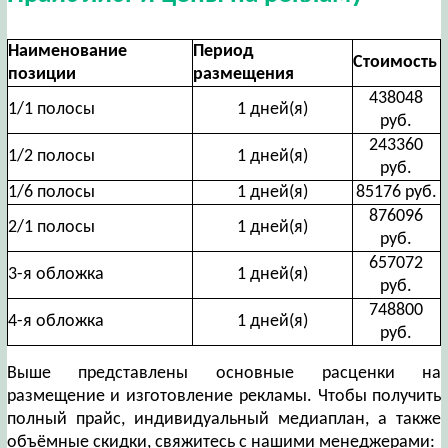
Наименование
Период
Стоимость
позиции
размещения
438048
1/1 полосы
1 дней(я)
руб.
243360
1/2 полосы
1 дней(я)
руб.
1/6 полосы
1 дней(я)
85176 руб.
876096
2/1 полосы
1 дней(я)
руб.
657072
3-я обложка
1 дней(я)
руб.
748800
4-я обложка
1 дней(я)
руб.
Выше представлены основные расценки на
размещение и изготовление рекламы. Чтобы получить
полный прайс, индивидуальный медиаплан, а также
объёмные скидки, свяжитесь с нашими менеджерами: