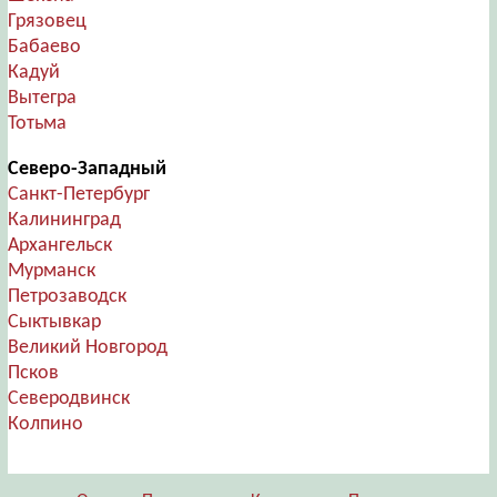
Грязовец
Бабаево
Кадуй
Вытегра
Тотьма
Северо-Западный
Санкт-Петербург
Калининград
Архангельск
Мурманск
Петрозаводск
Сыктывкар
Великий Новгород
Псков
Северодвинск
Колпино