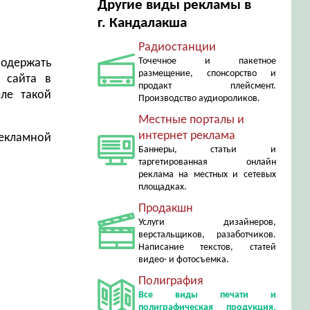
Другие виды рекламы в
г. Кандалакша
Радиостанции
Точечное и пакетное
одержать
размещение, спонсорство и
 сайта в
продакт плейсмент.
ле такой
Производство аудиороликов.
Местные порталы и
интернет реклама
рекламной
Баннеры, статьи и
таргетированная онлайн
реклама на местных и сетевых
площадках.
Продакшн
Услуги дизайнеров,
верстальщиков, разаботчиков.
Написание текстов, статей
видео- и фотосъемка.
Полиграфия
Все виды печати и
полиграфическая продукция.