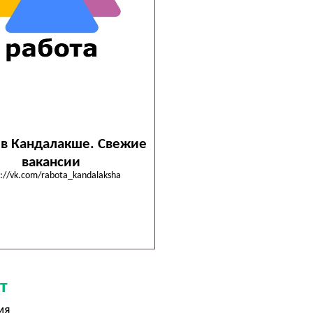
 в Кандалакше. Свежие
вакансии
s://vk.com/rabota_kandalaksha
т
мя