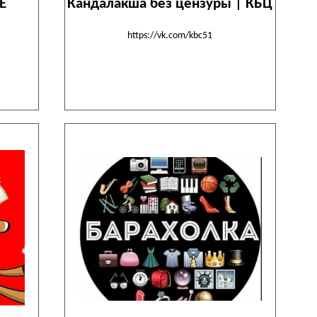
Е
Кандалакша без цензуры | КБЦ
https://vk.com/kbc51