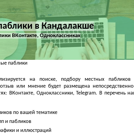
паблики в Кандалакше
ики ВКонтакте, Одноклассниках
ные паблики
ализируется на поиске, подбору местных пабликов
 отзыв или мнение будет размещена непосредственно
х: ВКонтакте, Одноклассники, Telegram. В перечень на
ликов по вашей тематике
пп и пабликов
рафики и иллюстраций