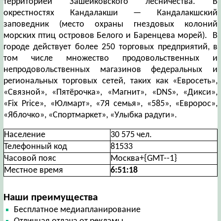
территорией Зашейковского лесничества. В
окрестностях Кандалакши — Кандалакшский
заповедник (место охраны гнездовых колоний
морских птиц островов Белого и Баренцева морей). В
городе действует более 250 торговых предприятий, в
том числе множество продовольственных и
непродовольственных магазинов федеральных и
региональных торговых сетей, таких как «Евросеть»,
«Связной», «Пятёрочка», «Магнит», «DNS», «Дикси»,
«Fix Price», «Юлмарт», «7Я семья», «585», «Евророс»,
«Яблочко», «Спортмаркет», «Улыбка радуги».
Население
30 575 чел.
Телефонный код
81533
Часовой пояс
Москва+{GMT--1}
Местное время
6:51:18
Наши преимущества
Бесплатное медиапланирование