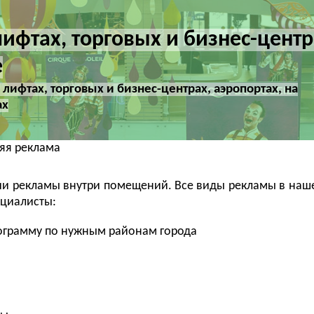
ифтах, торговых и бизнес-центр
е
лифтах, торговых и бизнес-центрах, аэропортах, на
ах
яя реклама
ии рекламы внутри помещений. Все виды рекламы в наш
ециалисты:
ограмму по нужным районам города