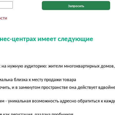
Запросить
ости
знес-центрах имеет следующие
х на нужную аудиторию: жители многоквартирных домов
мальна близка к месту продажи товара
чить, и в замкнутом пространстве она действует вдвойн
м - уникальная возможность адресно обратиться к каж
 как дегустация, раздача пробников