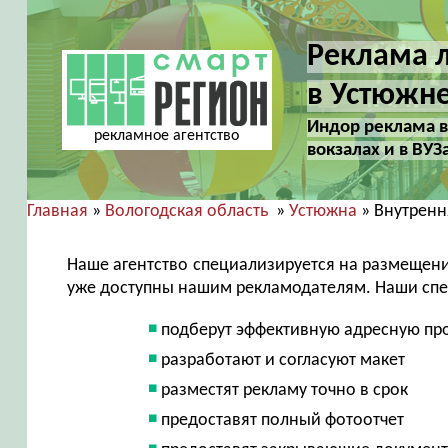
Реклама л
в Устюжн
Индор реклама в 
рекламное агентство
вокзалах и в ВУЗ
Главная
»
Вологодская область
»
Устюжна
» Внутренн
Наше агентство специализируется на размещен
уже доступны нашим рекламодателям. Наши сп
подберут эффективную адресную пр
разработают и согласуют макет
разместят рекламу точно в срок
предоставят полный фотоотчет