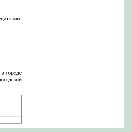
аудитории
 в городе
логодской