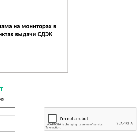
лама на мониторах в
нктах выдачи СДЭК
т
мя