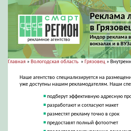
Реклама л
в Грязове
Индор реклама в 
рекламное агентство
вокзалах и в ВУЗ
Главная
»
Вологодская область
»
Грязовец
» Внутрен
Наше агентство специализируется на размещен
уже доступны нашим рекламодателям. Наши сп
подберут эффективную адресную пр
разработают и согласуют макет
разместят рекламу точно в срок
предоставят полный фотоотчет