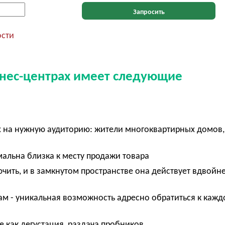
Запросить
ости
знес-центрах имеет следующие
х на нужную аудиторию: жители многоквартирных домов
мальна близка к месту продажи товара
чить, и в замкнутом пространстве она действует вдвойн
м - уникальная возможность адресно обратиться к каж
 как дегустация, раздача пробников