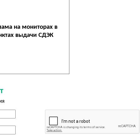
лама на мониторах в
нктах выдачи СДЭК
т
мя