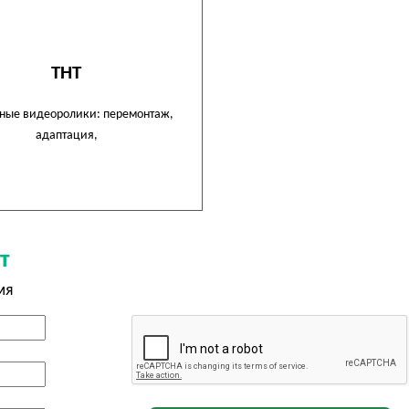
ТНТ
ные видеоролики: перемонтаж,
адаптация,
т
мя