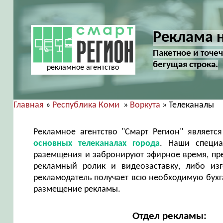
Реклама н
Пакетное и точ
бегущая строка.
рекламное агентство
Главная
»
Республика Коми
»
Воркута
» Телеканалы
Рекламное агентство "Смарт Регион" являет
основных телеканалах города
. Наши специа
раземщения и забронируют эфирное время, пр
рекламный ролик и видеозаставку, либо из
рекламодатель получает всю необходимую бухг
размещение рекламы.
Отдел рекламы: