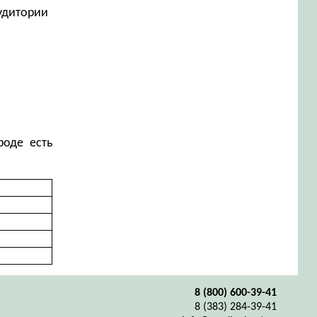
аудитории
роде есть
8 (800) 600-39-41
8 (383) 284-39-41