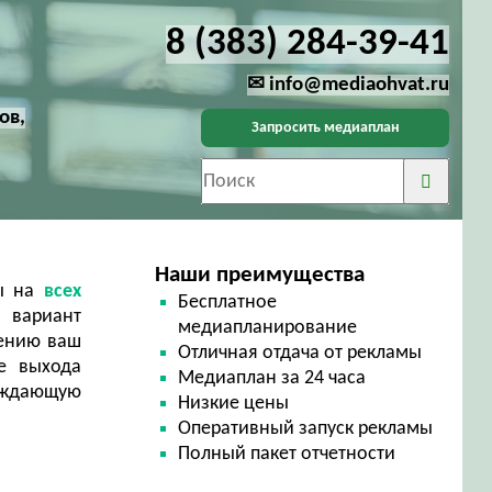
8 (383) 284-39-41
✉ info@mediaohvat.ru
ов,
Запросить медиаплан
Наши преимущества
мы на
всех
Бесплатное
 вариант
медиапланирование
щению ваш
Отличная отдача от рекламы
е выхода
Медиаплан за 24 часа
ерждающую
Низкие цены
Оперативный запуск рекламы
Полный пакет отчетности