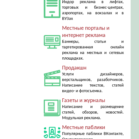
Индор реклама в лифтах,
торговых и бизнес-центрах,
аэропортах, на вокзалах и в
ВУЗах
Местные порталы и
интернет реклама
Баннеры, статьи и
таргетированная онлайн
реклама на местных и сетевых
площадках.
Продакшн
Услуги дизайнеров,
верстальщиков, разаботчиков.
Написание текстов, статей
видео- и фотосъемка.
Газеты и журналы
Написание и размещение
статей, обзоров, новостей.
Модульная реклама.
Местные паблики
Популярные паблики ВКонтакте,