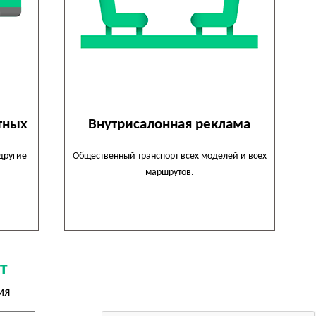
тных
Внутрисалонная реклама
 другие
Общественный транспорт всех моделей и всех
маршрутов.
т
мя