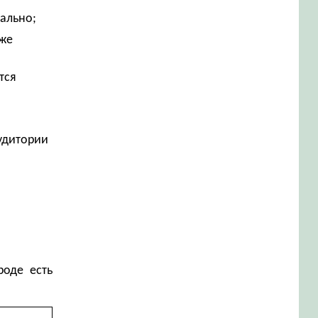
онально;
 же
тся
аудитории
роде есть