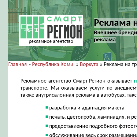
Реклама н
Внешнее брендир
реклама
рекламное агентство
Главная
»
Республика Коми
»
Воркута
» Реклама на т
Рекламное агентство Смарт Регион оказывает
п
транспорте. Мы оказываем услуги по внешнем
также внутрисалонная реклама в автобусах, такс
разработка и адаптация макета
печать, цветопроба, ламинация, и ре
предоставление подробного фотоотч
обслуживание весь срок размещени