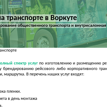
а транспорте в Воркуте
ование общественного транспорта и внутрисалонная
ранспорте
олный спектр услуг
по изготовлению и размещению ре
у брендированию рейсового либо корпоративного тран
и, маршрутка. В перечень наших услуг входят:
зка пленки.
ета в день монтажа
я.