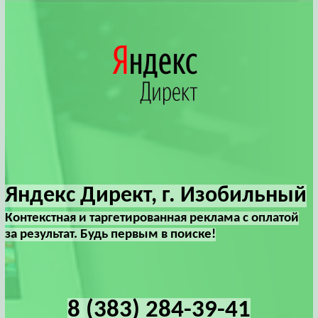
Яндекс Директ, г. Изобильный
Контекстная и таргетированная реклама с оплатой
за результат. Будь первым в поиске!
8 (383) 284-39-41