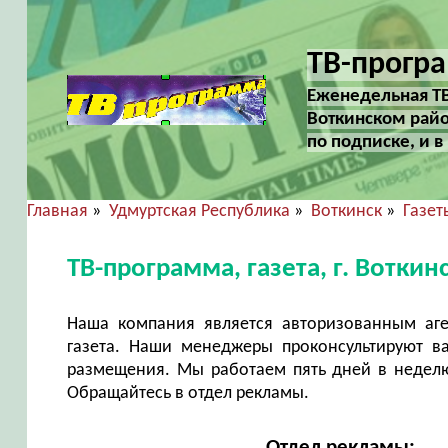
ТВ-програ
Еженедельная ТВ-
Воткинском райо
по подписке, и 
Главная
»
Удмуртская Республика
»
Воткинск
»
Газет
ТВ-программа, газета, г. Вотки
Наша компания является авторизованным аг
газета. Наши менеджеры проконсультируют в
размещения. Мы работаем пять дней в неделю 
Обращайтесь в отдел рекламы.
Отдел рекламы: