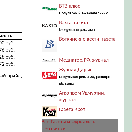
ВТВ плюс
Популярный еженедельник
Вахта, газета
Модульная реклама
мость
Воткинские вести, газета
00 руб.
76 руб.
28 руб.
Медиатор.РФ, журнал
72 руб.
Журнал Дарья
ый прайс,
модульная реклама, разворот,
обложка
Агропром Удмуртии,
журнал
Газета Крот
Все Газеты и журналы в
г.Воткинск