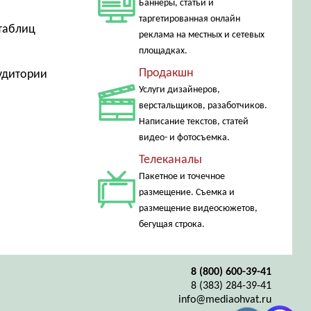
Баннеры, статьи и
таргетированная онлайн
таблиц
реклама на местных и сетевых
площадках.
Продакшн
аудитории
Услуги дизайнеров,
верстальщиков, разаботчиков.
Написание текстов, статей
видео- и фотосъемка.
Телеканалы
Пакетное и точечное
размещение. Съемка и
размещение видеосюжетов,
бегущая строка.
8 (800) 600-39-41
8 (383) 284-39-41
info@mediaohvat.ru