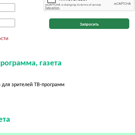
Запросить
ости
программа, газета
а для зрителей ТВ-программ
ета