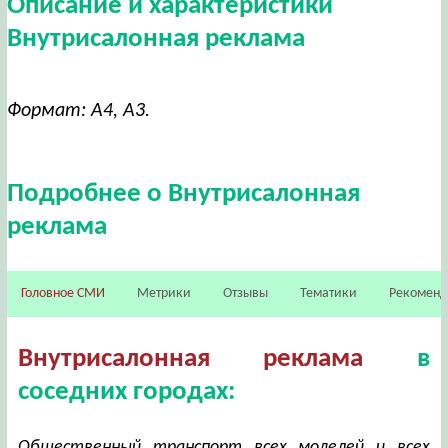
Описание и характеристики
Внутрисалонная реклама
Формат: А4, А3.
Подробнее о Внутрисалонная
реклама
Головное СМИ
Метрики
Отзывы
Тематики
Рекомен
Внутрисалонная реклама
в
соседних городах:
Общественный транспорт всех моделей и всех