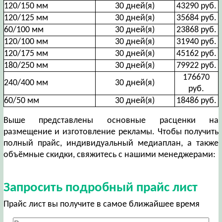
120/150 мм
30 дней(я)
43290 руб.
120/125 мм
30 дней(я)
35684 руб.
60/100 мм
30 дней(я)
23868 руб.
120/100 мм
30 дней(я)
31940 руб.
120/175 мм
30 дней(я)
45162 руб.
180/250 мм
30 дней(я)
79922 руб.
176670
240/400 мм
30 дней(я)
руб.
60/50 мм
30 дней(я)
18486 руб.
Выше представлены основные расценки на
размещение и изготовление рекламы. Чтобы получить
полный прайс, индивидуальный медиаплан, а также
объёмные скидки, свяжитесь с нашими менеджерами:
Запросить подробный прайс лист
Прайс лист вы получите в самое ближайшее время