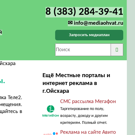
8 (383) 284-39-41
✉ info@mediaohvat.ru
й
Запросить медиаплан
Ойсхара
Ещё Местные порталы и
ы.
интернет реклама в
г.Ойсхара
ка Теле2.
СМС рассылка Мегафон
змещения.
Таргетирование по полу,
щайтесь в
возрасту, доходу и другим
критериям. Полный отчет.
Реклама на сайте Авито