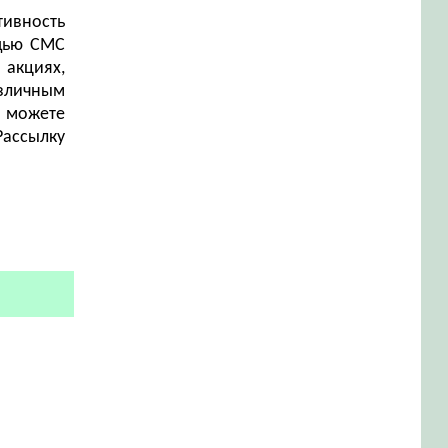
тивность
щью СМС
 акциях,
азличным
ы можете
Рассылку