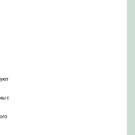
руют
мы с
ого