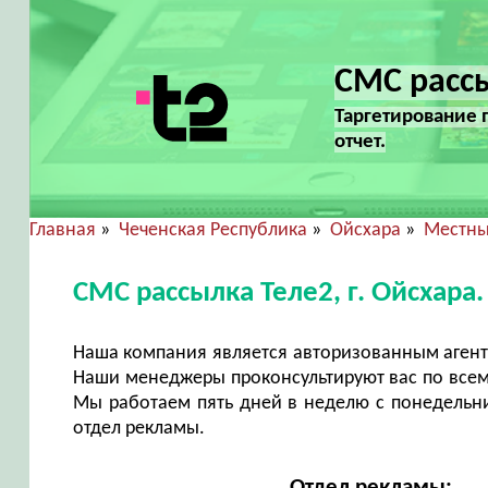
СМС рассы
Таргетирование 
отчет.
Главная
»
Чеченская Республика
»
Ойсхара
»
Местны
СМС рассылка Теле2, г. Ойсхар
Наша компания является авторизованным агент
Наши менеджеры проконсультируют вас по всем
Мы работаем пять дней в неделю с понедельни
отдел рекламы.
Отдел рекламы: