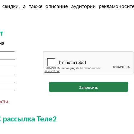
 скидки, а также описание аудитории рекламоносит
т
мя
Запросить
ости
 рассылка Теле2