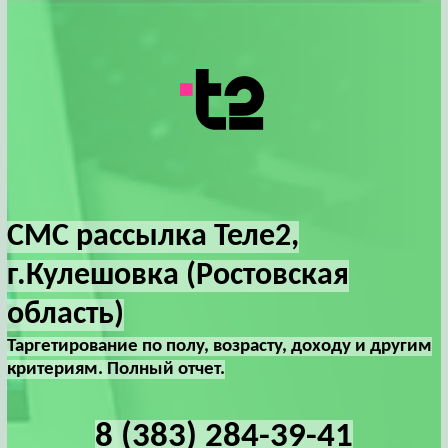
СМС рассылка Теле2,
г.Кулешовка (Ростовская
область)
Таргетирование по полу, возрасту, доходу и другим
критериям. Полный отчет.
8 (383) 284-39-41