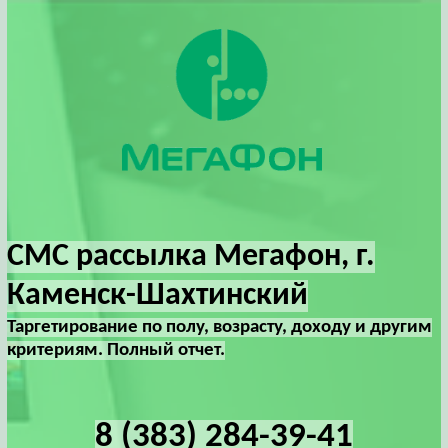
СМС рассылка Мегафон, г.
Каменск-Шахтинский
Таргетирование по полу, возрасту, доходу и другим
критериям. Полный отчет.
8 (383) 284-39-41