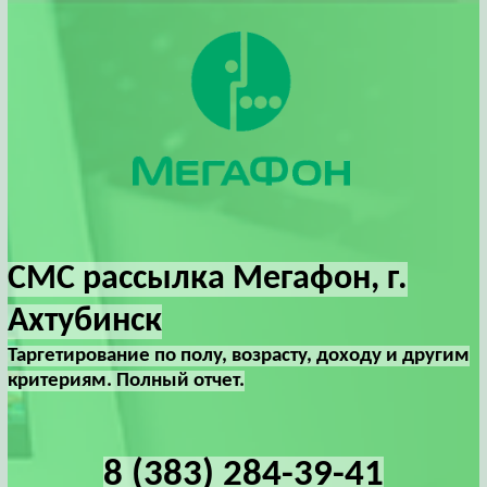
СМС рассылка Мегафон, г.
Ахтубинск
Таргетирование по полу, возрасту, доходу и другим
критериям. Полный отчет.
8 (383) 284-39-41