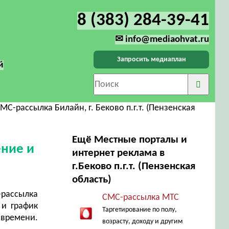
8 (383) 284-39-41
✉ info@mediaohvat.ru
Запросить медиаплан
й
МС-рассылка Билайн, г. Беково п.г.т. (Пензенская
Ещё Местные порталы и
ение и
интернет реклама в
г.Беково п.г.т. (Пензенская
область)
рассылка
СМС-рассылка МТС
 и график
Таргетирование по полу,
 времени.
возрасту, доходу и другим