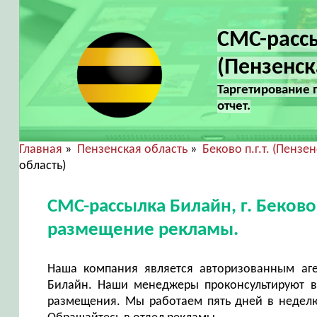
СМС-рассы
(Пензенск
Таргетирование 
отчет.
Главная
»
Пензенская область
»
Беково п.г.т. (Пензе
область)
СМС-рассылка Билайн, г. Беково 
размещение рекламы.
Наша компания является авторизованным аг
Билайн. Наши менеджеры проконсультируют в
размещения. Мы работаем пять дней в неделю 