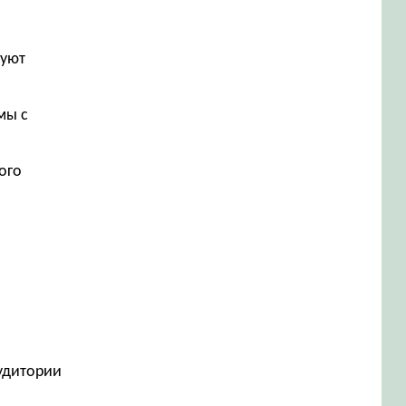
руют
мы с
ого
аудитории