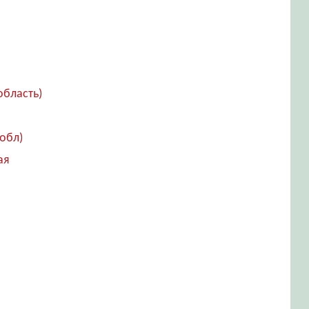
область)
обл)
ая