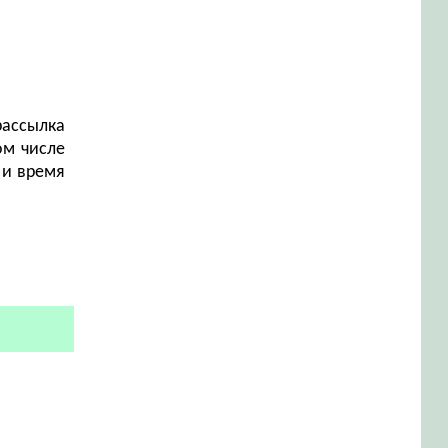
рассылка
ом числе
 и время