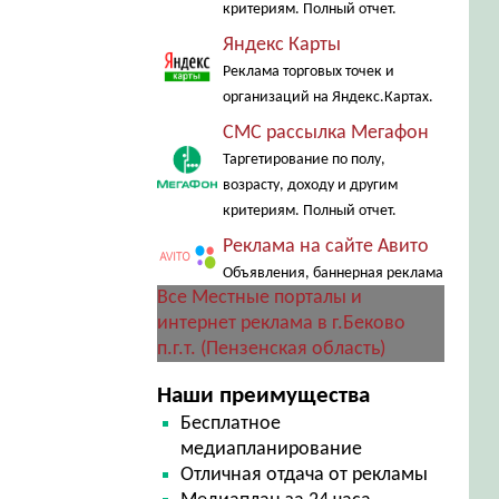
критериям. Полный отчет.
Яндекс Карты
Реклама торговых точек и
организаций на Яндекс.Картах.
СМС рассылка Мегафон
Таргетирование по полу,
возрасту, доходу и другим
критериям. Полный отчет.
Реклама на сайте Авито
Объявления, баннерная реклама
Все Местные порталы и
интернет реклама в г.Беково
п.г.т. (Пензенская область)
Наши преимущества
Бесплатное
медиапланирование
Отличная отдача от рекламы