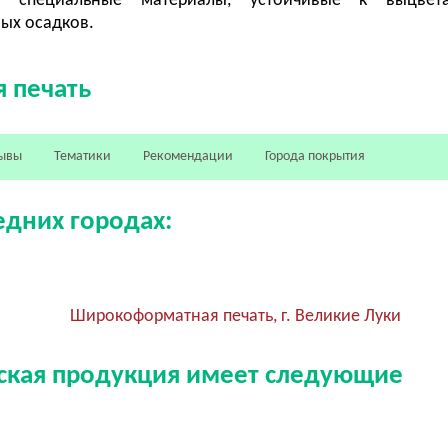
ся специальные материалы, устойчивые к выцве
ых осадков.
 печать
ывы
Тематики
Рекомендации
Города покрытия
едних городах:
Широкоформатная печать, г. Великие Луки
еская продукция имеет следующие