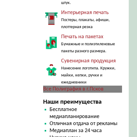
штук.
Интерьерная печать
Постеры, плакаты, афиши,
плоттерная резка
Печать на пакетах
Бумажные и полиэтиленовые
пакеты разного размера.
Сувенирная продукция
Нанесение логотипа. Кружки,
майки, кепки, ручки и
ежедневники
Все Полиграфия в г.Псков
Наши преимущества
Бесплатное
медиапланирование
Отличная отдача от рекламы
Медиаплан за 24 часа