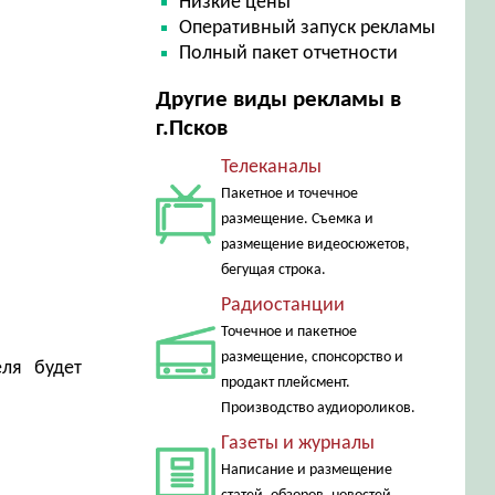
Низкие цены
Оперативный запуск рекламы
Полный пакет отчетности
Другие виды рекламы в
г.Псков
Телеканалы
Пакетное и точечное
размещение. Съемка и
размещение видеосюжетов,
бегущая строка.
Радиостанции
Точечное и пакетное
размещение, спонсорство и
еля будет
продакт плейсмент.
Производство аудиороликов.
Газеты и журналы
Написание и размещение