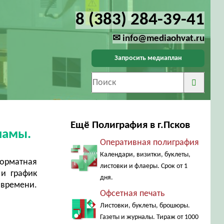
8 (383) 284-39-41
✉ info@mediaohvat.ru
Запросить медиаплан
Ещё Полиграфия в г.Псков
ламы.
Оперативная полиграфия
Календари, визитки, буклеты,
форматная
листовки и флаеры. Срок от 1
 и график
дня.
 времени.
Офсетная печать
Листовки, буклеты, брошюры.
Газеты и журналы. Тираж от 1000