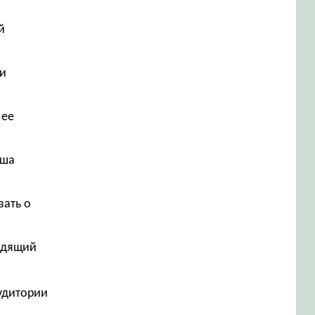
й
 и
 ее
аша
зать о
одящий
аудитории