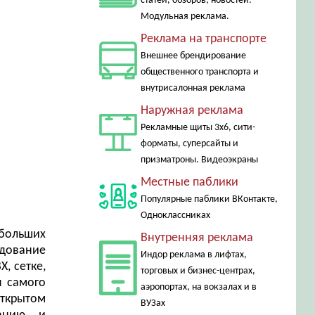
статей, обзоров, новостей.
Модульная реклама.
Реклама на транспорте
Внешнее брендирование
общественного транспорта и
внутрисалонная реклама
Наружная реклама
Рекламные щиты 3х6, сити-
форматы, суперсайты и
призматроны. Видеоэкраны
Местные паблики
Популярные паблики ВКонтакте,
Одноклассниках
больших
Внутренняя реклама
дование
Индор реклама в лифтах,
, сетке,
торговых и бизнес-центрах,
я самого
аэропортах, на вокзалах и в
открытом
ВУЗах