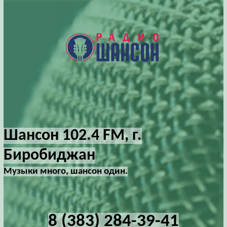
Шансон 102.4 FM, г.
Биробиджан
Музыки много, шансон один.
8 (383) 284-39-41