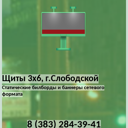
Щиты 3х6, г.Слободской
Статические билборды и баннеры сетевого
формата
8 (383) 284-39-41