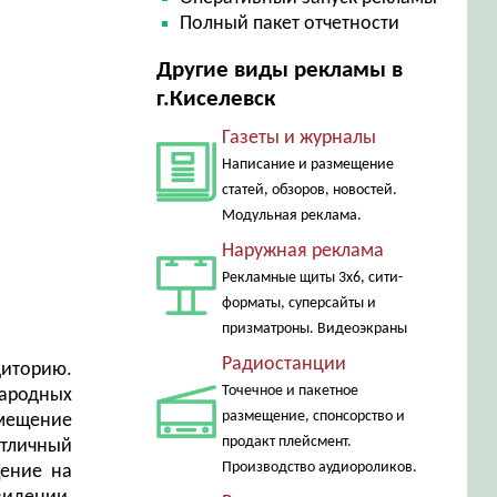
Полный пакет отчетности
Другие виды рекламы в
г.Киселевск
Газеты и журналы
Написание и размещение
статей, обзоров, новостей.
Модульная реклама.
Наружная реклама
Рекламные щиты 3х6, сити-
форматы, суперсайты и
призматроны. Видеоэкраны
Радиостанции
диторию.
Точечное и пакетное
ародных
размещение, спонсорство и
змещение
продакт плейсмент.
отличный
Производство аудиороликов.
щение на