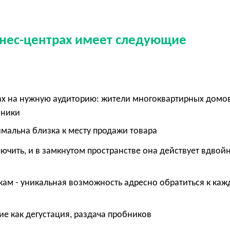
знес-центрах имеет следующие
ах на нужную аудиторию: жители многоквартирных домов
нники
имальна близка к месту продажи товара
ючить, и в замкнутом пространстве она действует вдвой
ам - уникальная возможность адресно обратиться к ка
е как дегустация, раздача пробников