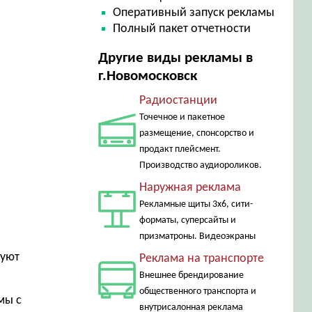
Оперативный запуск рекламы
Полный пакет отчетности
Другие виды рекламы в
г.Новомосковск
Радиостанции
Точечное и пакетное
размещение, спонсорство и
продакт плейсмент.
Производство аудиороликов.
Наружная реклама
Рекламные щиты 3х6, сити-
форматы, суперсайты и
призматроны. Видеоэкраны
руют
Реклама на транспорте
Внешнее брендирование
общественного транспорта и
мы с
внутрисалонная реклама