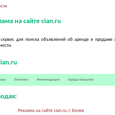
ости
ама на сайте cian.ru
сервис для поиска объявлений об аренде и продаже
мости.
ian.ru
ывы
Тематики
Рекомендации
Города покрытия
родах:
Реклама на сайте cian.ru, г. Белев