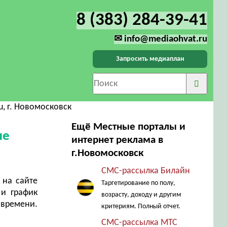
8 (383) 284-39-41
✉ info@mediaohvat.ru
Запросить медиаплан
u, г. Новомосковск
Ещё Местные порталы и
ие
интернет реклама в
г.Новомосковск
СМС-рассылка Билайн
 на сайте
Таргетирование по полу,
 и график
возрасту, доходу и другим
 времени.
критериям. Полный отчет.
СМС-рассылка МТС